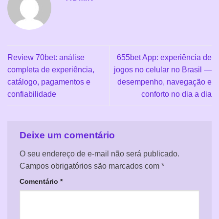
Review 70bet: análise
655bet App: experiência de
completa de experiência,
jogos no celular no Brasil —
catálogo, pagamentos e
desempenho, navegação e
confiabilidade
conforto no dia a dia
Deixe um comentário
O seu endereço de e-mail não será publicado.
Campos obrigatórios são marcados com
*
Comentário
*