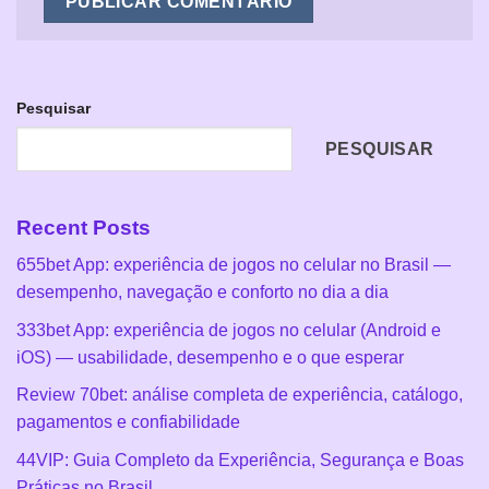
Pesquisar
PESQUISAR
Recent Posts
655bet App: experiência de jogos no celular no Brasil —
desempenho, navegação e conforto no dia a dia
333bet App: experiência de jogos no celular (Android e
iOS) — usabilidade, desempenho e o que esperar
Review 70bet: análise completa de experiência, catálogo,
pagamentos e confiabilidade
44VIP: Guia Completo da Experiência, Segurança e Boas
Práticas no Brasil