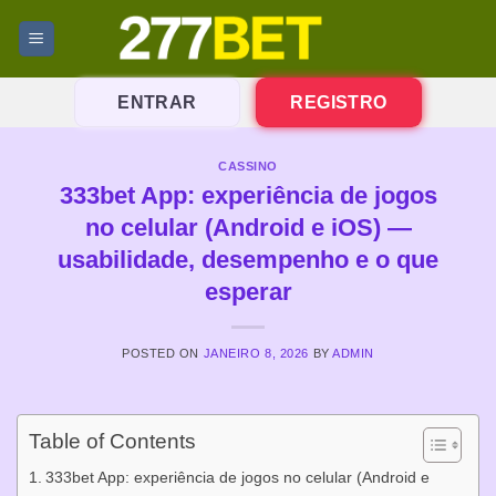
Skip
to
content
ENTRAR
REGISTRO
CASSINO
333bet App: experiência de jogos
no celular (Android e iOS) —
usabilidade, desempenho e o que
esperar
POSTED ON
JANEIRO 8, 2026
BY
ADMIN
Table of Contents
333bet App: experiência de jogos no celular (Android e