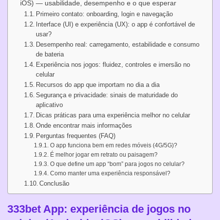
iOS) — usabilidade, desempenho e o que esperar
Primeiro contato: onboarding, login e navegação
Interface (UI) e experiência (UX): o app é confortável de
usar?
Desempenho real: carregamento, estabilidade e consumo
de bateria
Experiência nos jogos: fluidez, controles e imersão no
celular
Recursos do app que importam no dia a dia
Segurança e privacidade: sinais de maturidade do
aplicativo
Dicas práticas para uma experiência melhor no celular
Onde encontrar mais informações
Perguntas frequentes (FAQ)
O app funciona bem em redes móveis (4G/5G)?
É melhor jogar em retrato ou paisagem?
O que define um app “bom” para jogos no celular?
Como manter uma experiência responsável?
Conclusão
333bet App: experiência de jogos no