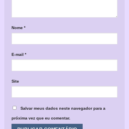
Nome
*
E-mail
*
Site
Salvar meus dados neste navegador para a
próxima vez que eu comentar.