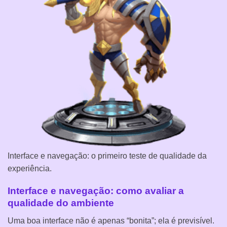
Interface e navegação: o primeiro teste de qualidade da
experiência.
Interface e navegação: como avaliar a
qualidade do ambiente
Uma boa interface não é apenas “bonita”; ela é previsível.