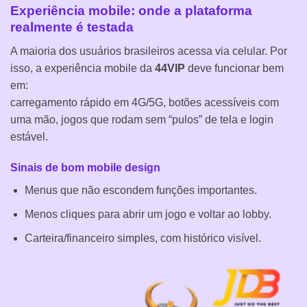
Experiência mobile: onde a plataforma
realmente é testada
A maioria dos usuários brasileiros acessa via celular. Por
isso, a experiência mobile da
44VIP
deve funcionar bem
em:
carregamento rápido em 4G/5G, botões acessíveis com
uma mão, jogos que rodam sem “pulos” de tela e login
estável.
Sinais de bom mobile design
Menus que não escondem funções importantes.
Menos cliques para abrir um jogo e voltar ao lobby.
Carteira/financeiro simples, com histórico visível.