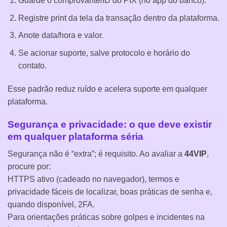
Guarde o comprovante/ID do PIX (no app do banco).
Registre print da tela da transação dentro da plataforma.
Anote data/hora e valor.
Se acionar suporte, salve protocolo e horário do
contato.
Esse padrão reduz ruído e acelera suporte em qualquer
plataforma.
Segurança e privacidade: o que deve existir
em qualquer plataforma séria
Segurança não é “extra”; é requisito. Ao avaliar a
44VIP
,
procure por:
HTTPS ativo (cadeado no navegador), termos e
privacidade fáceis de localizar, boas práticas de senha e,
quando disponível, 2FA.
Para orientações práticas sobre golpes e incidentes na