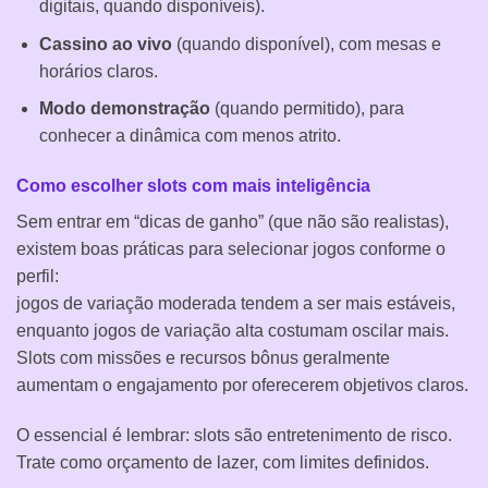
digitais, quando disponíveis).
Cassino ao vivo
(quando disponível), com mesas e
horários claros.
Modo demonstração
(quando permitido), para
conhecer a dinâmica com menos atrito.
Como escolher slots com mais inteligência
Sem entrar em “dicas de ganho” (que não são realistas),
existem boas práticas para selecionar jogos conforme o
perfil:
jogos de variação moderada tendem a ser mais estáveis,
enquanto jogos de variação alta costumam oscilar mais.
Slots com missões e recursos bônus geralmente
aumentam o engajamento por oferecerem objetivos claros.
O essencial é lembrar: slots são entretenimento de risco.
Trate como orçamento de lazer, com limites definidos.