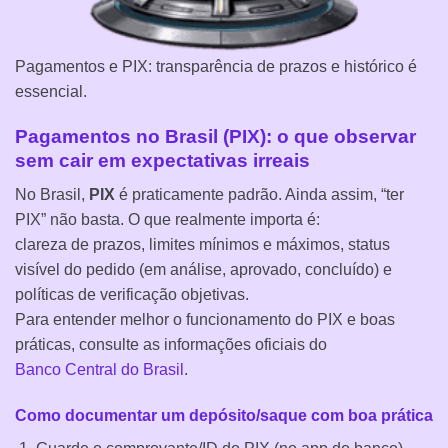
Pagamentos e PIX: transparência de prazos e histórico é
essencial.
Pagamentos no Brasil (PIX): o que observar
sem cair em expectativas irreais
No Brasil,
PIX
é praticamente padrão. Ainda assim, “ter
PIX” não basta. O que realmente importa é:
clareza de prazos, limites mínimos e máximos, status
visível do pedido (em análise, aprovado, concluído) e
políticas de verificação objetivas.
Para entender melhor o funcionamento do PIX e boas
práticas, consulte as informações oficiais do
Banco Central do Brasil
.
Como documentar um depósito/saque com boa prática