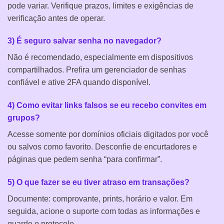
pode variar. Verifique prazos, limites e exigências de
verificação antes de operar.
3) É seguro salvar senha no navegador?
Não é recomendado, especialmente em dispositivos
compartilhados. Prefira um gerenciador de senhas
confiável e ative 2FA quando disponível.
4) Como evitar links falsos se eu recebo convites em
grupos?
Acesse somente por domínios oficiais digitados por você
ou salvos como favorito. Desconfie de encurtadores e
páginas que pedem senha “para confirmar”.
5) O que fazer se eu tiver atraso em transações?
Documente: comprovante, prints, horário e valor. Em
seguida, acione o suporte com todas as informações e
guarde o protocolo.