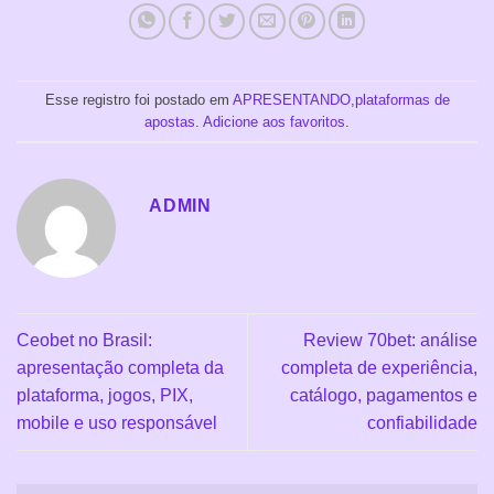
Esse registro foi postado em
APRESENTANDO
,
plataformas de
apostas
.
Adicione aos favoritos
.
ADMIN
Ceobet no Brasil:
Review 70bet: análise
apresentação completa da
completa de experiência,
plataforma, jogos, PIX,
catálogo, pagamentos e
mobile e uso responsável
confiabilidade