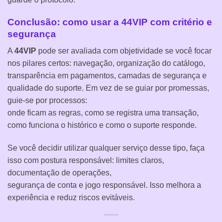
Conclusão: como usar a 44VIP com critério e
segurança
A
44VIP
pode ser avaliada com objetividade se você focar
nos pilares certos: navegação, organização do catálogo,
transparência em pagamentos, camadas de segurança e
qualidade do suporte. Em vez de se guiar por promessas,
guie-se por processos:
onde ficam as regras, como se registra uma transação,
como funciona o histórico e como o suporte responde.
Se você decidir utilizar qualquer serviço desse tipo, faça
isso com postura responsável: limites claros,
documentação de operações,
segurança de conta e jogo responsável. Isso melhora a
experiência e reduz riscos evitáveis.