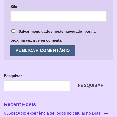
Site
Salvar meus dados neste navegador para a
próxima vez que eu comentar.
Pesquisar
PESQUISAR
Recent Posts
655bet App: experiência de jogos no celular no Brasil —