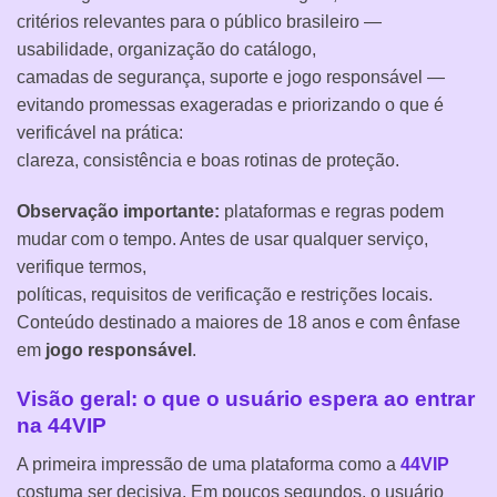
critérios relevantes para o público brasileiro —
usabilidade, organização do catálogo,
camadas de segurança, suporte e jogo responsável —
evitando promessas exageradas e priorizando o que é
verificável na prática:
clareza, consistência e boas rotinas de proteção.
Observação importante:
plataformas e regras podem
mudar com o tempo. Antes de usar qualquer serviço,
verifique termos,
políticas, requisitos de verificação e restrições locais.
Conteúdo destinado a maiores de 18 anos e com ênfase
em
jogo responsável
.
Visão geral: o que o usuário espera ao entrar
na 44VIP
A primeira impressão de uma plataforma como a
44VIP
costuma ser decisiva. Em poucos segundos, o usuário