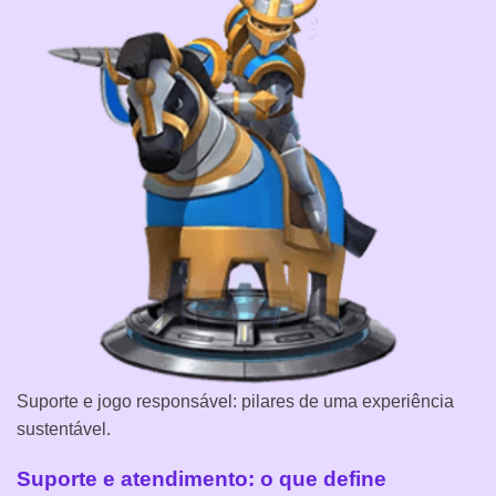
Suporte e jogo responsável: pilares de uma experiência
sustentável.
Suporte e atendimento: o que define