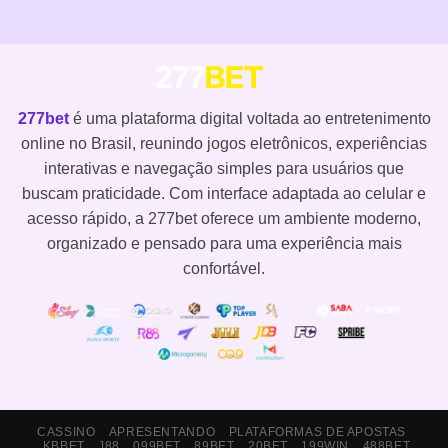
277bet
é uma plataforma digital voltada ao entretenimento
online no Brasil, reunindo jogos eletrônicos, experiências
interativas e navegação simples para usuários que
buscam praticidade. Com interface adaptada ao celular e
acesso rápido, a 277bet oferece um ambiente moderno,
organizado e pensado para uma experiência mais
confortável.
CASSINO
APRESENTANDO
PLATAFORMAS DE APOSTAS
KBBET
J88
099BET
89BET
20BET
199WIN
488BET