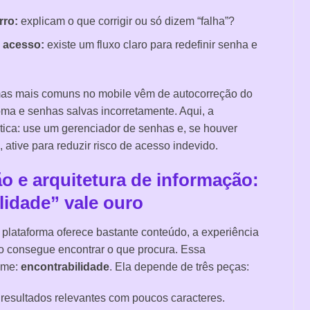
rro:
explicam o que corrigir ou só dizem “falha”?
 acesso:
existe um fluxo claro para redefinir senha e
mas mais comuns no mobile vêm de autocorreção do
ioma e senhas salvas incorretamente. Aqui, a
ica: use um gerenciador de senhas e, se houver
, ative para reduzir risco de acesso indevido.
o e arquitetura de informação:
lidade” vale ouro
ataforma oferece bastante conteúdo, a experiência
io consegue encontrar o que procura. Essa
nome:
encontrabilidade
. Ela depende de três peças:
resultados relevantes com poucos caracteres.