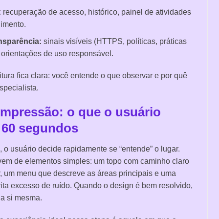
:
recuperação de acesso, histórico, painel de atividades
dimento.
nsparência:
sinais visíveis (HTTPS, políticas, práticas
 orientações de uso responsável.
tura fica clara: você entende o que observar e por quê
pecialista.
 impressão: o que o usuário
 60 segundos
, o usuário decide rapidamente se “entende” o lugar.
vem de elementos simples: um topo com caminho claro
ar, um menu que descreve as áreas principais e uma
vita excesso de ruído. Quando o design é bem resolvido,
 a si mesma.