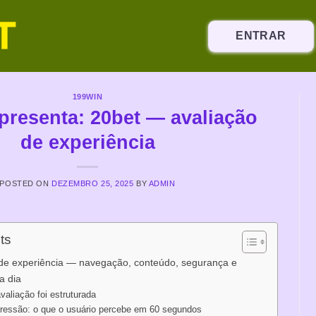
ENTRAR
199WIN
presenta: 20bet — avaliação
de experiência
POSTED ON
DEZEMBRO 25, 2025
BY
ADMIN
ts
 de experiência — navegação, conteúdo, segurança e
a dia
valiação foi estruturada
pressão: o que o usuário percebe em 60 segundos