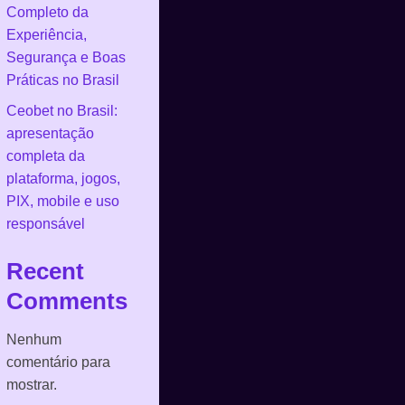
Completo da
Experiência,
Segurança e Boas
Práticas no Brasil
Ceobet no Brasil:
apresentação
completa da
plataforma, jogos,
PIX, mobile e uso
responsável
Recent
Comments
Nenhum
comentário para
mostrar.