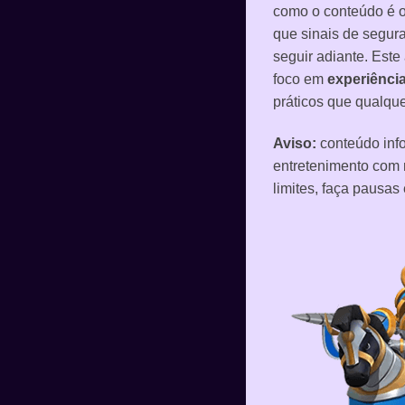
como o conteúdo é o
que sinais de segur
seguir adiante. Este 
foco em
experiênci
práticos que qualque
Aviso:
conteúdo info
entretenimento com r
limites, faça pausas