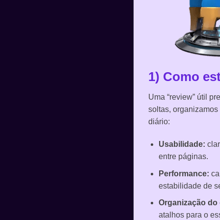
1) Como est
Uma “review” útil p
soltas, organizamos
diário:
Usabilidade:
clar
entre páginas.
Performance:
car
estabilidade de s
Organização do
atalhos para o es