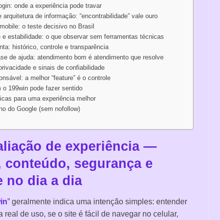
ogin: onde a experiência pode travar
 arquitetura de informação: “encontrabilidade” vale ouro
mobile: o teste decisivo no Brasil
 e estabilidade: o que observar sem ferramentas técnicas
nta: histórico, controle e transparência
ase de ajuda: atendimento bom é atendimento que resolve
rivacidade e sinais de confiabilidade
onsável: a melhor “feature” é o controle
 o 199win pode fazer sentido
ticas para uma experiência melhor
rno do Google (sem nofollow)
aliação de experiência —
 conteúdo, segurança e
 no dia a dia
in
” geralmente indica uma intenção simples: entender
real de uso, se o site é fácil de navegar no celular,