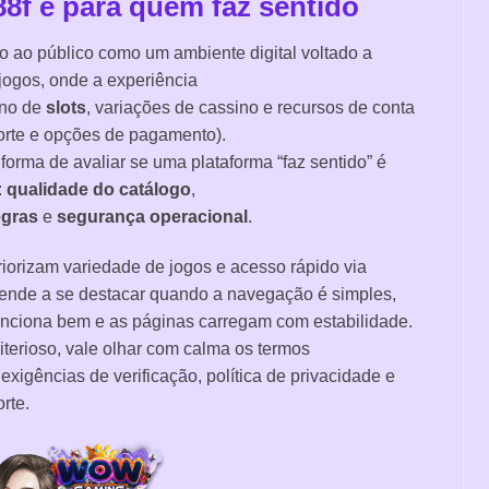
88f e para quem faz sentido
 ao público como um ambiente digital voltado a
jogos, onde a experiência
rno de
slots
, variações de cassino e recursos de conta
porte e opções de pagamento).
 forma de avaliar se uma plataforma “faz sentido” é
:
qualidade do catálogo
,
egras
e
segurança operacional
.
riorizam variedade de jogos e acesso rápido via
tende a se destacar quando a navegação é simples,
funciona bem e as páginas carregam com estabilidade.
terioso, vale olhar com calma os termos
exigências de verificação, política de privacidade e
rte.