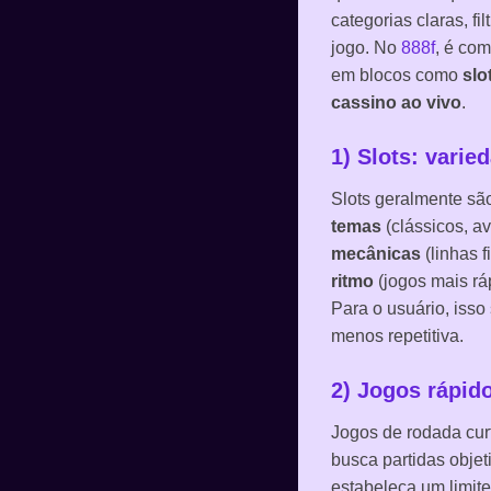
categorias claras, fi
jogo. No
888f
, é com
em blocos como
slo
cassino ao vivo
.
1) Slots: vari
Slots geralmente sã
temas
(clássicos, av
mecânicas
(linhas 
ritmo
(jogos mais ráp
Para o usuário, iss
menos repetitiva.
2) Jogos rápid
Jogos de rodada cur
busca partidas objet
estabeleça um limite