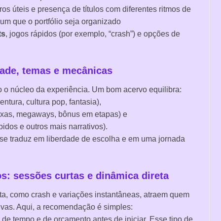
ltros úteis e presença de títulos com diferentes ritmos de
um que o portfólio seja organizado
ts
, jogos rápidos (por exemplo, “crash”) e opções de
edade, temas e mecânicas
o o núcleo da experiência. Um bom acervo equilibra:
entura, cultura pop, fantasia),
fixas, megaways, bônus em etapas) e
idos e outros mais narrativos).
o se traduz em liberdade de escolha e em uma jornada
os: sessões curtas e dinâmica direta
ta, como crash e variações instantâneas, atraem quem
ivas. Aqui, a recomendação é simples:
 de tempo e de orçamento antes de iniciar. Esse tipo de