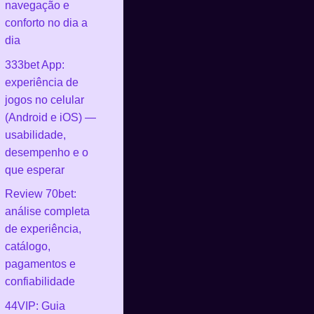
navegação e
conforto no dia a
dia
333bet App:
experiência de
jogos no celular
(Android e iOS) —
usabilidade,
desempenho e o
que esperar
Review 70bet:
análise completa
de experiência,
catálogo,
pagamentos e
confiabilidade
44VIP: Guia