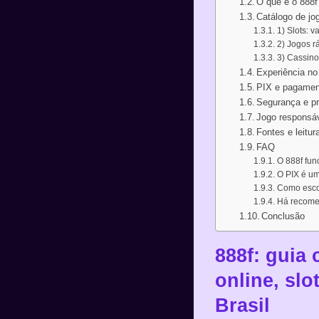
O que é o 888f
Catálogo de jog
1) Slots: 
2) Jogos r
3) Cassino 
Experiência no
PIX e pagament
Segurança e pr
Jogo responsáve
Fontes e leitur
FAQ
O 888f fun
O PIX é u
Como escol
Há recome
Conclusão
888f: guia
online, slo
Brasil