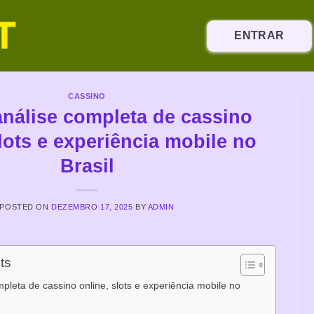
ENTRAR
CASSINO
nálise completa de cassino
lots e experiência mobile no
Brasil
POSTED ON
DEZEMBRO 17, 2025
BY
ADMIN
ts
pleta de cassino online, slots e experiência mobile no