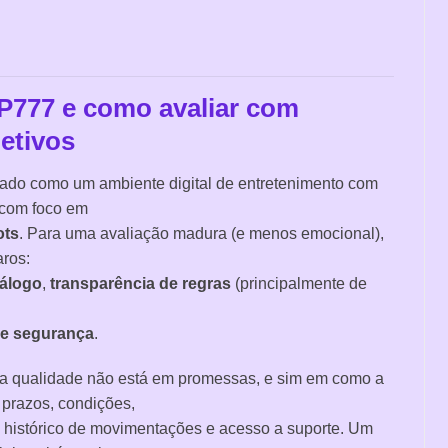
P777 e como avaliar com
jetivos
ado como um ambiente digital de entretenimento com
 com foco em
ots
. Para uma avaliação madura (e menos emocional),
aros:
tálogo
,
transparência de regras
(principalmente de
e segurança
.
 a qualidade não está em promessas, e sim em como a
 prazos, condições,
a, histórico de movimentações e acesso a suporte. Um