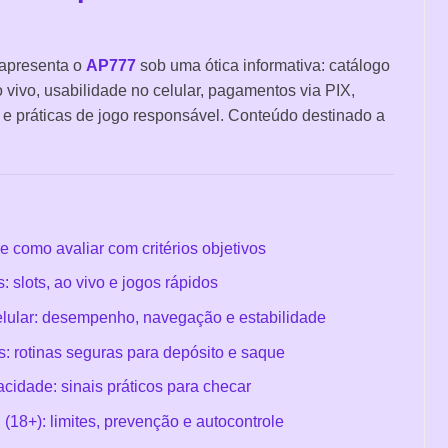
 apresenta o
AP777
sob uma ótica informativa: catálogo
o vivo, usabilidade no celular, pagamentos via PIX,
e práticas de jogo responsável. Conteúdo destinado a
 como avaliar com critérios objetivos
: slots, ao vivo e jogos rápidos
elular: desempenho, navegação e estabilidade
: rotinas seguras para depósito e saque
cidade: sinais práticos para checar
(18+): limites, prevenção e autocontrole