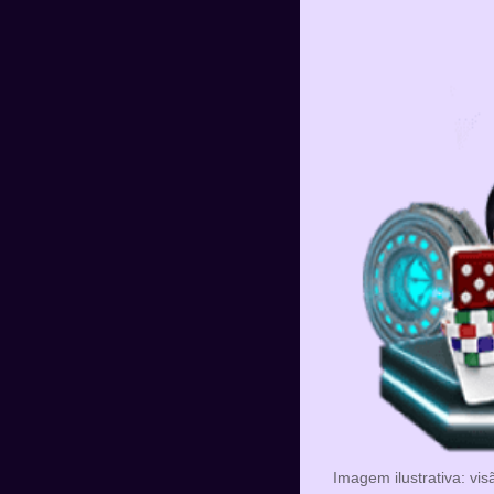
Imagem ilustrativa: vi