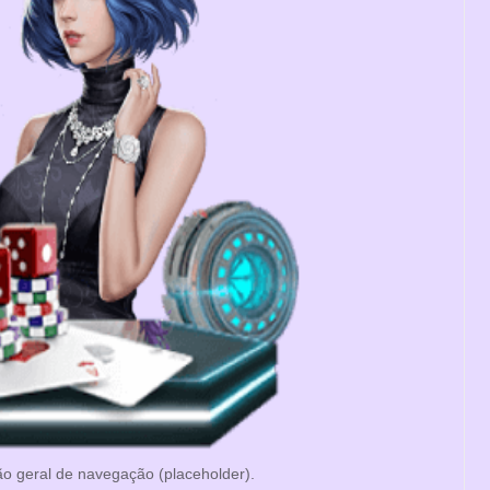
são geral de navegação (placeholder).