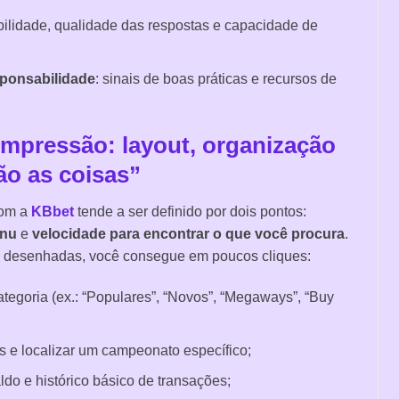
ibilidade, qualidade das respostas e capacidade de
ponsabilidade
: sinais de boas práticas e recursos de
 impressão: layout, organização
ão as coisas”
com a
KBbet
tende a ser definido por dois pontos:
enu
e
velocidade para encontrar o que você procura
.
 desenhadas, você consegue em poucos cliques:
categoria (ex.: “Populares”, “Novos”, “Megaways”, “Buy
s e localizar um campeonato específico;
aldo e histórico básico de transações;