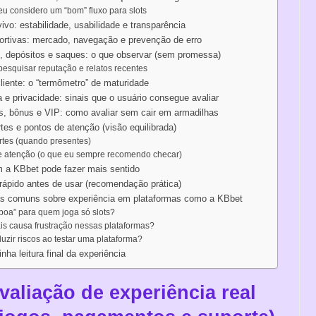
eu considero um “bom” fluxo para slots
ivo: estabilidade, usabilidade e transparência
ortivas: mercado, navegação e prevenção de erro
, depósitos e saques: o que observar (sem promessa)
esquisar reputação e relatos recentes
cliente: o “termômetro” de maturidade
 e privacidade: sinais que o usuário consegue avaliar
, bônus e VIP: como avaliar sem cair em armadilhas
rtes e pontos de atenção (visão equilibrada)
rtes (quando presentes)
e atenção (o que eu sempre recomendo checar)
 a KBbet pode fazer mais sentido
 rápido antes de usar (recomendação prática)
s comuns sobre experiência em plataformas como a KBbet
boa” para quem joga só slots?
s causa frustração nessas plataformas?
zir riscos ao testar uma plataforma?
ha leitura final da experiência
valiação de experiência real