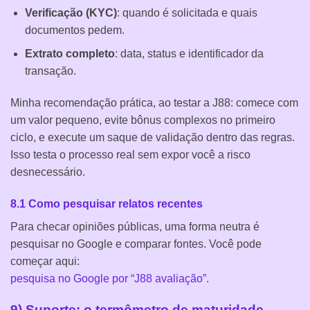
Verificação (KYC)
: quando é solicitada e quais
documentos pedem.
Extrato completo
: data, status e identificador da
transação.
Minha recomendação prática, ao testar a J88: comece com
um valor pequeno, evite bônus complexos no primeiro
ciclo, e execute um saque de validação dentro das regras.
Isso testa o processo real sem expor você a risco
desnecessário.
8.1 Como pesquisar relatos recentes
Para checar opiniões públicas, uma forma neutra é
pesquisar no Google e comparar fontes. Você pode
começar aqui:
pesquisa no Google por “J88 avaliação”
.
9) Suporte: o termômetro de maturidade