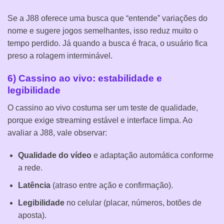
Se a J88 oferece uma busca que “entende” variações do
nome e sugere jogos semelhantes, isso reduz muito o
tempo perdido. Já quando a busca é fraca, o usuário fica
preso a rolagem interminável.
6) Cassino ao vivo: estabilidade e
legibilidade
O cassino ao vivo costuma ser um teste de qualidade,
porque exige streaming estável e interface limpa. Ao
avaliar a J88, vale observar:
Qualidade do vídeo
e adaptação automática conforme
a rede.
Latência
(atraso entre ação e confirmação).
Legibilidade
no celular (placar, números, botões de
aposta).