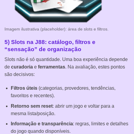
Imagem ilustrativa (placeholder): área de slots e filtros.
5) Slots na J88: catálogo, filtros e
“sensação” de organização
Slots não é só quantidade. Uma boa experiência depende
de
curadoria
e
ferramentas
. Na avaliação, estes pontos
são decisivos:
Filtros úteis
(categorias, provedores, tendências,
favoritos e recentes).
Retorno sem reset
: abrir um jogo e voltar para a
mesma lista/posição.
Informação e transparência
: regras, limites e detalhes
do jogo quando disponíveis.