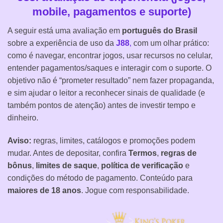
mobile, pagamentos e suporte)
A seguir está uma avaliação em
português do Brasil
sobre a experiência de uso da
J88
,
com um olhar prático:
como é navegar, encontrar jogos, usar recursos no celular,
entender pagamentos/saques e interagir com o suporte. O
objetivo não é “prometer resultado” nem fazer propaganda,
e sim ajudar o leitor a reconhecer sinais de qualidade (e
também pontos de atenção) antes de investir tempo e
dinheiro.
Aviso:
regras, limites, catálogos e promoções podem
mudar. Antes de depositar, confira
Termos
,
regras de
bônus
,
limites de saque
,
política de verificação
e
condições do método de pagamento. Conteúdo para
maiores de 18 anos
. Jogue com responsabilidade.