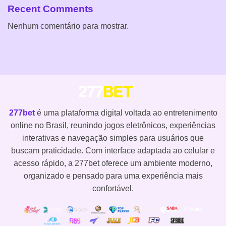
Recent Comments
Nenhum comentário para mostrar.
277bet
é uma plataforma digital voltada ao entretenimento
online no Brasil, reunindo jogos eletrônicos, experiências
interativas e navegação simples para usuários que
buscam praticidade. Com interface adaptada ao celular e
acesso rápido, a 277bet oferece um ambiente moderno,
organizado e pensado para uma experiência mais
confortável.