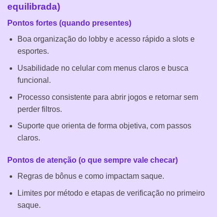
equilibrada)
Pontos fortes (quando presentes)
Boa organização do lobby e acesso rápido a slots e
esportes.
Usabilidade no celular com menus claros e busca
funcional.
Processo consistente para abrir jogos e retornar sem
perder filtros.
Suporte que orienta de forma objetiva, com passos
claros.
Pontos de atenção (o que sempre vale checar)
Regras de bônus e como impactam saque.
Limites por método e etapas de verificação no primeiro
saque.