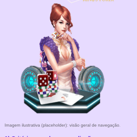
Imagem ilustrativa (placeholder): visão geral de navegação.