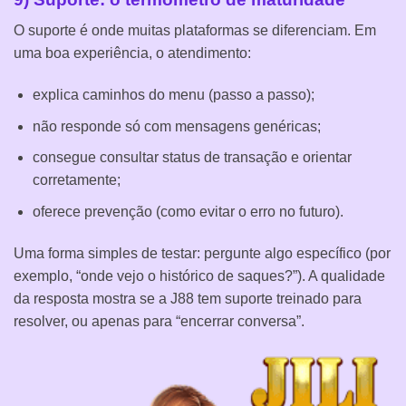
O suporte é onde muitas plataformas se diferenciam. Em
uma boa experiência, o atendimento:
explica caminhos do menu (passo a passo);
não responde só com mensagens genéricas;
consegue consultar status de transação e orientar
corretamente;
oferece prevenção (como evitar o erro no futuro).
Uma forma simples de testar: pergunte algo específico (por
exemplo, “onde vejo o histórico de saques?”). A qualidade
da resposta mostra se a J88 tem suporte treinado para
resolver, ou apenas para “encerrar conversa”.