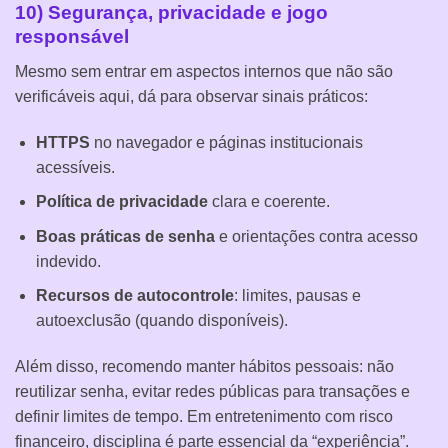
10) Segurança, privacidade e jogo
responsável
Mesmo sem entrar em aspectos internos que não são
verificáveis aqui, dá para observar sinais práticos:
HTTPS
no navegador e páginas institucionais
acessíveis.
Política de privacidade
clara e coerente.
Boas práticas de senha
e orientações contra acesso
indevido.
Recursos de autocontrole
: limites, pausas e
autoexclusão (quando disponíveis).
Além disso, recomendo manter hábitos pessoais: não
reutilizar senha, evitar redes públicas para transações e
definir limites de tempo. Em entretenimento com risco
financeiro, disciplina é parte essencial da “experiência”.